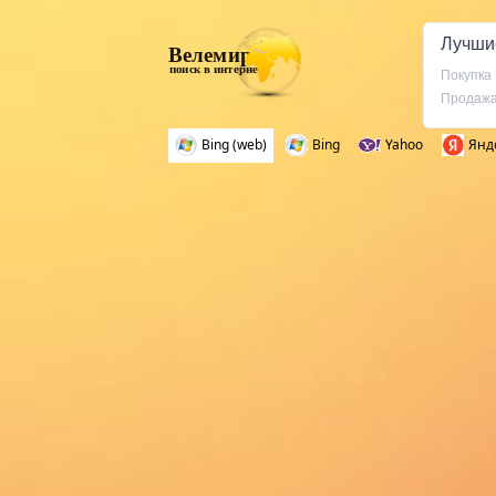
Лучши
Велемир
поиск в интернете
Покупка
Продаж
Bing (web)
Bing
Yahoo
Янд