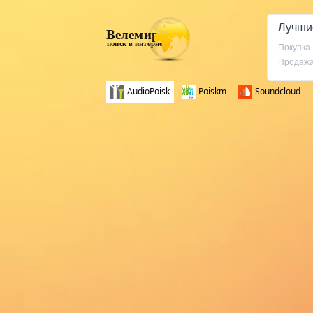
Лучши
Велемир
поиск в интернете
Покупка
Продаж
AudioPoisk
Poiskm
Soundcloud